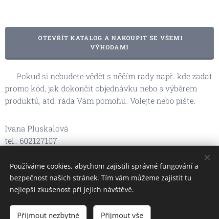
OTEVŘÍT KATALOG A NAKOUPIT SE VŠEMI
VÝHODAMI
💌 Pokud si nebudete vědět s něčím rady např. kde zadat
promo kód, jak dokončit objednávku nebo s výběrem
produktů, atd. ráda Vám pomohu. Volejte nebo pište.
Ivana Pluskalová
tel.: 602127107
e-mail: i.pluskalova@seznam.cz
Používáme cookies, abychom zajistili správné fungování a
bezpečnost našich stránek. Tím vám můžeme zajistit tu
nejlepší zkušenost při jejich návštěvě.
Ivana Pluskalová Oriflame / Wellosophy
Přijmout nezbytné
Přijmout vše