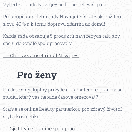
Vyberte si sadu Novage+ podle potřeb vaší pleti.
Při koupi kompletní sady Novage+ získáte okamžitou
slevu 40 % a k tomu dopravu zdarma až domů!
Každá sada obsahuje 5 produktů navržených tak, aby
spolu dokonale spolupracovaly.
👉 Chci vyzkoušet rituál Novage+
📲
Pro ženy
Hledáte smysluplný přivýdělek k mateřské, práci nebo
studiu, který vás nebude časově omezovat?
Staňte se online Beauty partnerkou pro zdravý životní
styl a kosmetiku.
👉 Zjistit více o online spolupráci