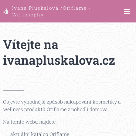
Ivana Pluskalová /Oriflame -
Wellosophy
Vítejte na
ivanapluskalova.cz
🌸
Objevte výhodnější způsob nakupování kosmetiky a
wellness produktů Oriflame z pohodlí domova.
Na tomto webu najdete:
✔ aktuální katalog Oriflame